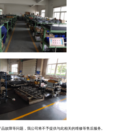
产品故障等问题，我公司将不予提供与此相关的维修等售后服务。