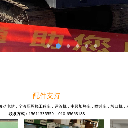
配件支持
移动电站，全液压焊接工程车，运管机，中频加热车，喷砂车，坡口机，
联系方式：
15611335559
010-65668188