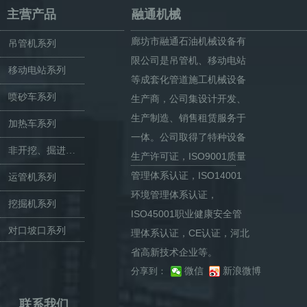
主营产品
融通机械
廊坊市融通石油机械设备有
吊管机系列
限公司是吊管机、移动电站
移动电站系列
等成套化管道施工机械设备
喷砂车系列
生产商，公司集设计开发、
生产制造、销售租赁服务于
加热车系列
一体。公司取得了特种设备
非开挖、掘进及破碎筛分系列
生产许可证，ISO9001质量
管理体系认证，ISO14001
运管机系列
环境管理体系认证，
挖掘机系列
ISO45001职业健康安全管
对口坡口系列
理体系认证，CE认证，河北
省高新技术企业等。
分享到：
微信
新浪微博
联系我们