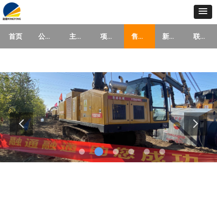
公司概况
主营产品
项目展示
售后服务
新闻资讯
联系我们
首页