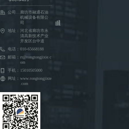
公司名称：
廊坊市融通石油
机械设备有限公
司
地址：
河北省廊坊市永
清高新技术产业
开发区台中道
电话：
010-65668188
邮箱：
rt@rongtongjixie.c
om
手机：
15010505000
网址：
www.rongtongjixie
.com